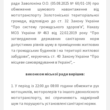
ради Заволокіна О.О. (05.08.2025 № 60/01-19) про
обмеження шумового навантаження від
мототранспорту Золотоніської територіальної
громади, відповідно до ст. 32 Закону України
“Про систему громадського здоров’я”, Наказу
МОЗ України №463 від 22.02.2019 року “Про
затвердження державних санітарних норм
допустимих рівнів шуму в приміщеннях житлових
та громадських будинків і на території житлової
забудови”, керуючись ст. 40 Закону України “Про
місцеве самоврядування в Україні”, –
виконком міської ради вирішив:
У період із 22:00 до 08:00 години обмежити рух
мотоциклів, моторолерів та іншого двоколісного
мототранспорту, які спричиняють надмірний
шум та порушують установлені санітарні норми.