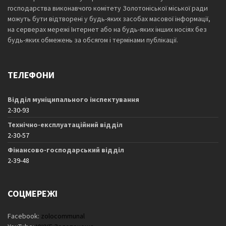
господарства виконавчого комітету Золотоніської міської ради
можуть бути відтворені у будь-яких засобах масової інформації,
на серверах мережі Інтернет або на будь-яких інших носіях без
будь-яких обмежень за обсягом і термінами публікації.
ТЕЛЕФОНИ
Відділ муніципального інспектування
2-30-93
Технічно-експлуатаційний відділ
2-30-57
Фінансово-господарський відділ
2-39-48
СОЦМЕРЕЖІ
Facebook:
zolocommunal