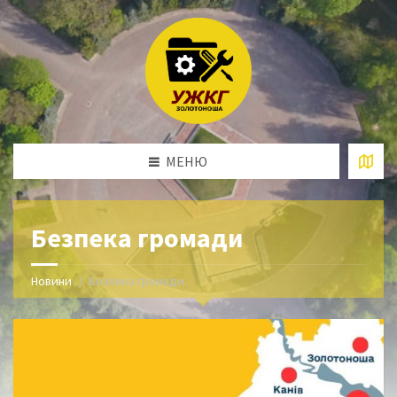
МЕНЮ
Безпека громади
Новини
Безпека громади