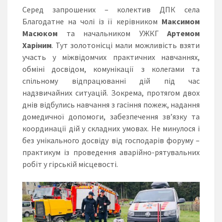
Серед запрошених – колектив ДПК села
Благодатне на чолі із її керівником
Максимом
Масюком
та начальником УЖКГ
Артемом
Харіним
. Тут золотонісці мали можливість взяти
участь у міжвідомчих практичних навчаннях,
обміні досвідом, комунікації з колегами та
спільному відпрацюванні дій під час
надзвичайних ситуацій. Зокрема, протягом двох
днів відбулись навчання з гасіння пожеж, надання
домедичної допомоги, забезпечення зв’язку та
координації дій у складних умовах. Не минулося і
без унікального досвіду від господарів форуму –
практикум із проведення аварійно-рятувальних
робіт у гірській місцевості.