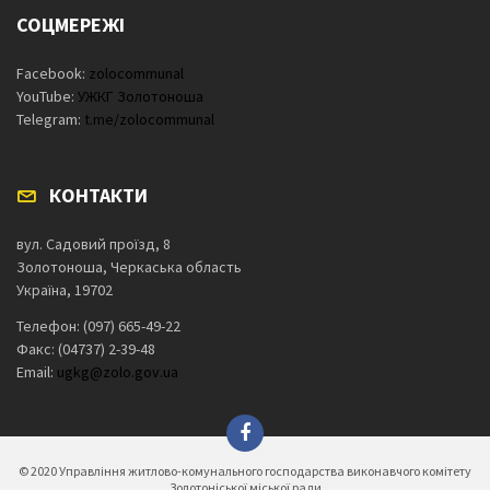
СОЦМЕРЕЖІ
Facebook:
zolocommunal
YouTube:
УЖКГ Золотоноша
Telegram:
t.me/zolocommunal
КОНТАКТИ
вул. Садовий проїзд, 8
Золотоноша, Черкаська область
Україна, 19702
Телефон: (097) 665-49-22
Факс: (04737) 2-39-48
Email:
ugkg@zolo.gov.ua
© 2020 Управління житлово-комунального господарства виконавчого комітету
Золотоніської міської ради