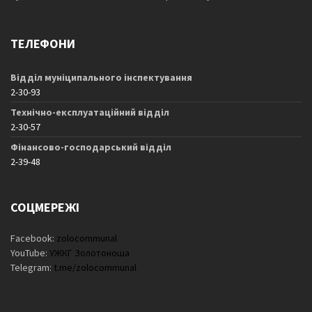
ТЕЛЕФОНИ
Відділ муніципального інспектування
2-30-93
Технічно-експлуатаційний відділ
2-30-57
Фінансово-господарський відділ
2-39-48
СОЦМЕРЕЖІ
Facebook:
zolocommunal
YouTube:
УЖКГ Золотоноша
Telegram:
t.me/zolocommunal