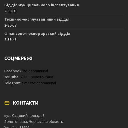
Відділ муніципального інспектування
2-30-93
Технічно-експлуатаційний відділ
2-30-57
Фінансово-господарський відділ
2-39-48
СОЦМЕРЕЖІ
Facebook:
zolocommunal
YouTube:
УЖКГ Золотоноша
Telegram:
t.me/zolocommunal
КОНТАКТИ
вул. Садовий проїзд, 8
Золотоноша, Черкаська область
Україна, 19702