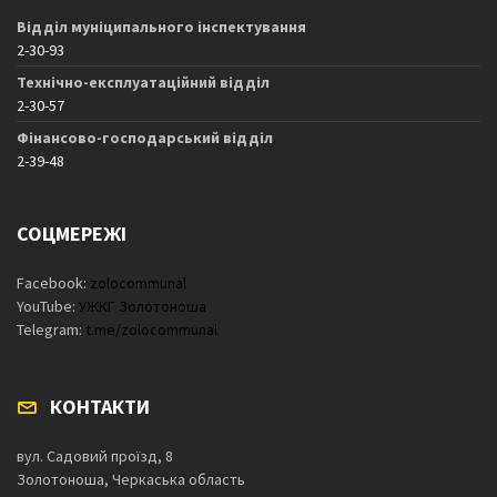
Відділ муніципального інспектування
2-30-93
Технічно-експлуатаційний відділ
2-30-57
Фінансово-господарський відділ
2-39-48
СОЦМЕРЕЖІ
Facebook:
zolocommunal
YouTube:
УЖКГ Золотоноша
Telegram:
t.me/zolocommunal
КОНТАКТИ
вул. Садовий проїзд, 8
Золотоноша, Черкаська область