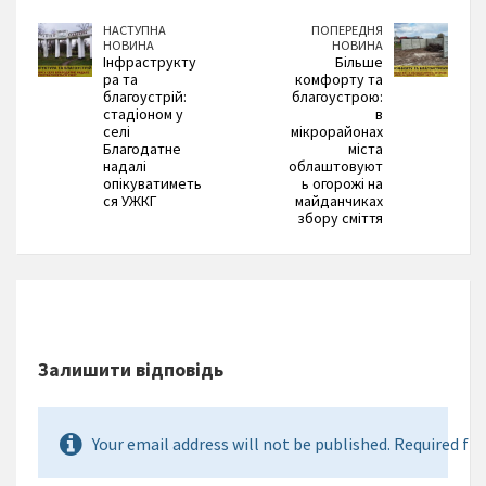
НАСТУПНА
ПОПЕРЕДНЯ
НОВИНА
НОВИНА
Інфраструкту
Більше
ра та
комфорту та
благоустрій:
благоустрою:
стадіоном у
в
селі
мікрорайонах
Благодатне
міста
надалі
облаштовуют
опікуватиметь
ь огорожі на
ся УЖКГ
майданчиках
збору сміття
Залишити відповідь
Your email address will not be published. Required fie