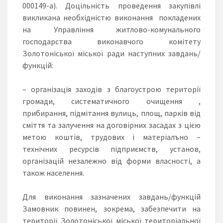
000149-a). Доцільність проведення закупівлі
викликана необхідністю виконання покладених
на Управління житлово-комунального
господарства виконавчого комітету
Золотоніської міської ради наступних завдань/
функцій:
– органiзацiя заходiв з благоустрою територiї
громади, систематичного очищення ,
прибирання, підмітання вулиць, площ, парків від
сміття та залучення на договiрних засадах з цiєю
метою коштiв, трудових i матерiалъно –
технічних pecypciв пiдприємств, установ,
органiзацiй незалежно вiд форми власностi, а
також населення.
Для виконання зазначених завдань/функцій
Замовник повинен, зокрема, забезпечити на
території Золотоніської міської територіальної