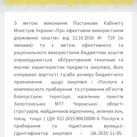
З метою виконання Постанови Кабінету
Міністрів України «Про ефективне використання
державних коштів» від 11.10.2016 № 710 (із
змінами) та з метою ефективного та
раціонального використання бюджетних коштів
оприлюднюється обґрунтування технічних та
якісних характеристик предмета закупівлі, його
очікуваної вартості та/або розміру бюджетного
призначення щодо закупівлі
:
«Послуги з
комплексного прибирання та утримання об’єктів
благоустрою території населених пунктів
Золотоніської МТГ Черкаської області
(тротуарів, майданчиків відпочинку, зелених зон,
площ тощо ) (ДК 021:2015:90610000-6 Послуги з
прибирання та підмітання вулиць)»
(ідентифікатор закупівлі – UA-2025-11-05-