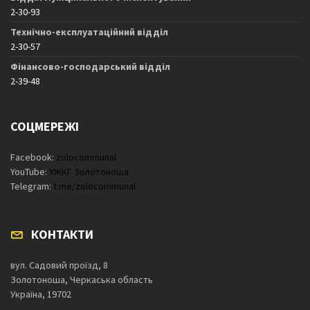
2-30-93
Технічно-експлуатаційний відділ
2-30-57
Фінансово-господарський відділ
2-39-48
СОЦМЕРЕЖІ
Facebook:
zolocommunal
YouTube:
УЖКГ Золотоноша
Telegram:
t.me/zolocommunal
КОНТАКТИ
вул. Садовий проїзд, 8
Золотоноша, Черкаська область
Україна, 19702