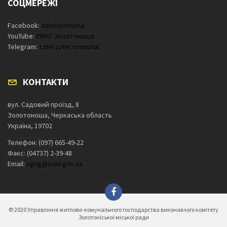
СОЦМЕРЕЖІ
Facebook:
zolocommunal
YouTube:
УЖКГ Золотоноша
Telegram:
t.me/zolocommunal
КОНТАКТИ
вул. Садовий проїзд, 8
Золотоноша, Черкаська область
Україна, 19702
Телефон: (097) 665-49-22
Факс: (04737) 2-39-48
Email:
ugkg@zolo.gov.ua
© 2020 Управління житлово-комунального господарства виконавчого комітету
Золотоніської міської ради