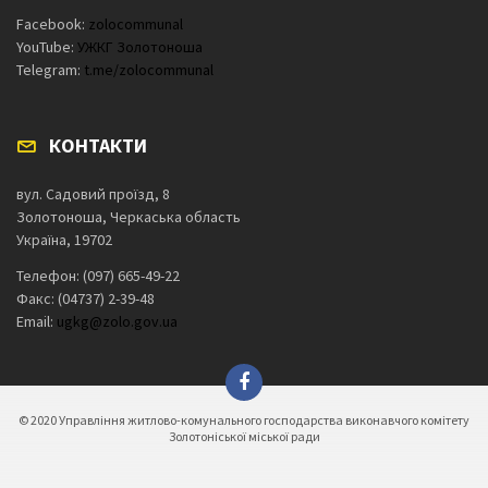
Facebook:
zolocommunal
YouTube:
УЖКГ Золотоноша
Telegram:
t.me/zolocommunal
КОНТАКТИ
вул. Садовий проїзд, 8
Золотоноша, Черкаська область
Україна, 19702
Телефон: (097) 665-49-22
Факс: (04737) 2-39-48
Email:
ugkg@zolo.gov.ua
© 2020 Управління житлово-комунального господарства виконавчого комітету
Золотоніської міської ради