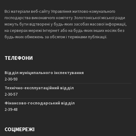
Всі матеріали веб-сайту Управління житлово-комунального
господарства виконавчого комітету Золотоніської міської ради
можуть бути відтворені у будь-яких засобах масової інформації,
на серверах мережі Інтернет або на будь-яких інших носіях без
будь-яких обмежень за обсягом і термінами публікації.
ТЕЛЕФОНИ
Відділ муніципального інспектування
2-30-93
Технічно-експлуатаційний відділ
2-30-57
Фінансово-господарський відділ
2-39-48
СОЦМЕРЕЖІ