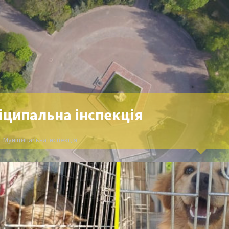
іципальна інспекція
Муніципальна інспекція