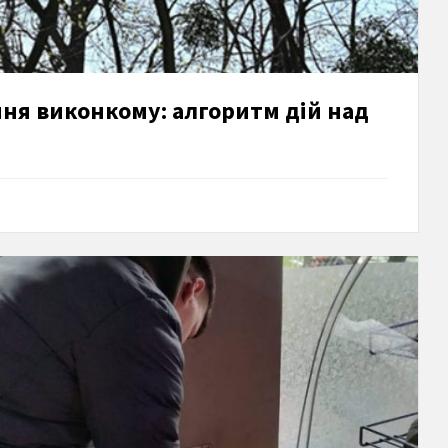
ня виконкому: алгоритм дій над