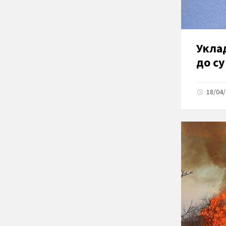
Укла
до су
18/04