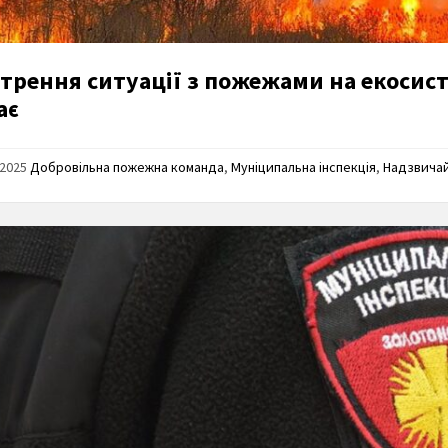
стрення ситуації з пожежами на екосис
ає
/2025
Добровільна пожежна команда
,
Муніципальна інспекція
,
Надзвичайн