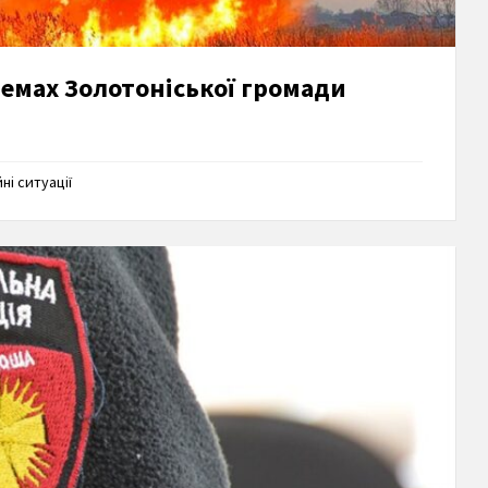
темах Золотоніської громади
і ситуації