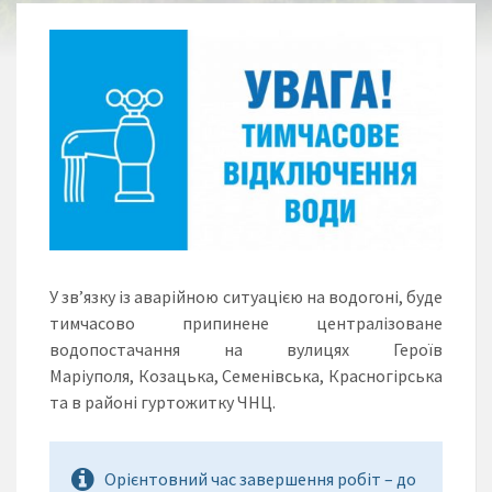
У зв’язку із аварійною ситуацією на водогоні, буде
тимчасово припинене централізоване
водопостачання на вулицях Героїв
Маріуполя, Козацька, Семенівська, Красногірська
та в районі гуртожитку ЧНЦ.
Орієнтовний час завершення робіт – до