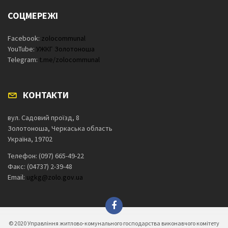
СОЦМЕРЕЖІ
Facebook:
zolocommunal
YouTube:
УЖКГ Золотоноша
Telegram:
t.me/zolocommunal
КОНТАКТИ
вул. Садовий проїзд, 8
Золотоноша, Черкаська область
Україна, 19702
Телефон: (097) 665-49-22
Факс: (04737) 2-39-48
Email:
ugkg@zolo.gov.ua
© 2020 Управління житлово-комунального господарства виконавчого комітету