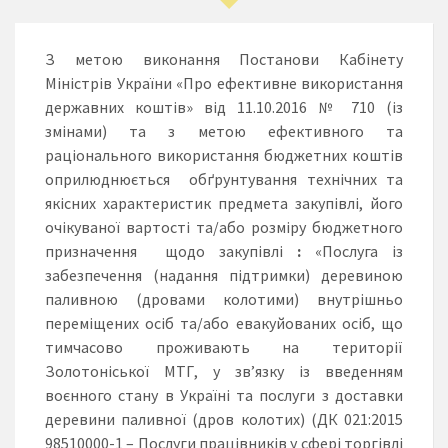
З метою виконання Постанови Кабінету
Міністрів України «Про ефективне використання
державних коштів» від 11.10.2016 № 710 (із
змінами) та з метою ефективного та
раціонального використання бюджетних коштів
оприлюднюється обґрунтування технічних та
якісних характеристик предмета закупівлі, його
очікуваної вартості та/або розміру бюджетного
призначення щодо закупівлі
:
«Послуга із
забезпечення (надання підтримки) деревиною
паливною (дровами колотими) внутрішньо
переміщених осіб та/або евакуйованих осіб, що
тимчасово проживають на території
Золотоніської МТГ, у зв’язку із введенням
воєнного стану в Україні та послуги з доставки
деревини паливної (дров колотих) (ДК 021:2015
98510000-1 – Послуги працівників у сфері торгівлі