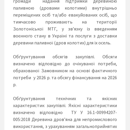
громади надання підтримки деревиною
паливною (дровами колотими) внутрішньо
переміщених осіб та/або евакуйованих осіб, що
тимчасово проживають на території
Золотоніської МТГ, у зв’язку із введенням
воєнного стану в Україні та послуги з доставки
деревини паливної (дров колотих) для їх осель.
Обґрунтування обсягів закупівлі. Обсяги
визначено відповідно до очікуваної потреби,
обрахованої Замовником на основі фактичного
потреби у 2026 р. та обсягу фінансування на 2026
р.
Обґрунтування технічних та якісних
характеристик закупівлі. Якісні характеристики
визначено відповідно ТУ У 16.1-00994207-
005:2018 Деревина дров’яна для непромислового
використання, з урахуванням загальноприйнятих