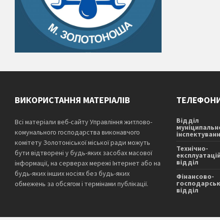
ВИКОРИСТАННЯ МАТЕРІАЛІВ
ТЕЛЕФОН
Відділ
Всі матеріали веб-сайту Управління житлово-
муніципальн
комунального господарства виконавчого
інспектуван
комітету Золотоніської міської ради можуть
Технічно-
бути відтворені у будь-яких засобах масової
експлуатаці
відділ
інформації, на серверах мережі Інтернет або на
будь-яких інших носіях без будь-яких
Фінансово-
господарсь
обмежень за обсягом і термінами публікації.
відділ