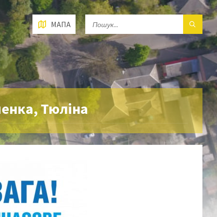
МАПА
енка, Тюліна