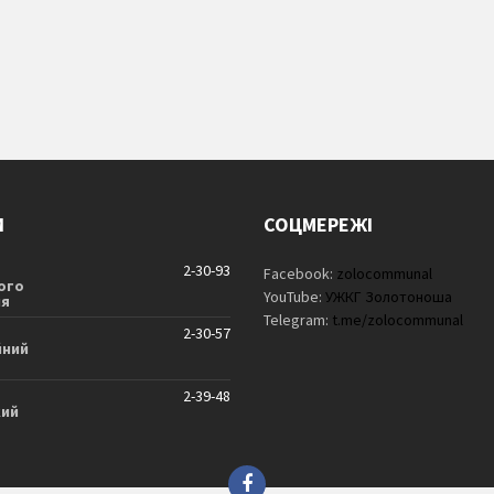
И
СОЦМЕРЕЖІ
2-30-93
Facebook:
zolocommunal
ого
YouTube:
УЖКГ Золотоноша
ня
Telegram:
t.me/zolocommunal
2-30-57
йний
2-39-48
кий