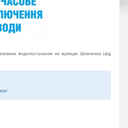
лізоване водопостачання на вулицях Шевченка (від
ією!